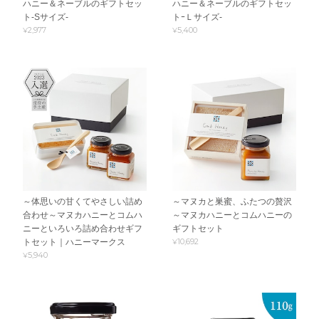
ハニー＆ネーブルのギフトセッ
ハニー＆ネーブルのギフトセッ
ト-Sサイズ-
トｰＬサイズ-
¥2,977
¥5,400
～体思いの甘くてやさしい詰め
～マヌカと巣蜜、ふたつの贅沢
合わせ～マヌカハニーとコムハ
～マヌカハニーとコムハニーの
ニーといろいろ詰め合わせギフ
ギフトセット
¥10,692
トセット｜ハニーマークス
¥5,940