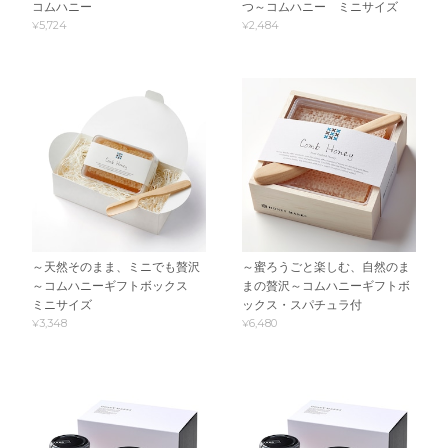
コムハニー
つ～コムハニー ミニサイズ
¥5,724
¥2,484
～天然そのまま、ミニでも贅沢
～蜜ろうごと楽しむ、自然のま
～コムハニーギフトボックス
まの贅沢～コムハニーギフトボ
ミニサイズ
ックス・スパチュラ付
¥3,348
¥6,480