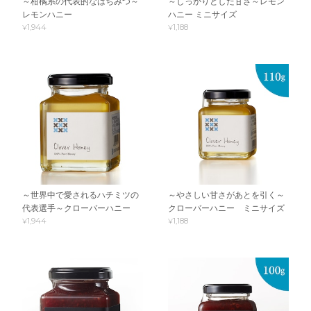
～柑橘系の代表的なはちみつ～
～しっかりとした甘さ～レモン
レモンハニー
ハニー ミニサイズ
¥1,944
¥1,188
～世界中で愛されるハチミツの
～やさしい甘さがあとを引く～
代表選手～クローバーハニー
クローバーハニー ミニサイズ
¥1,944
¥1,188