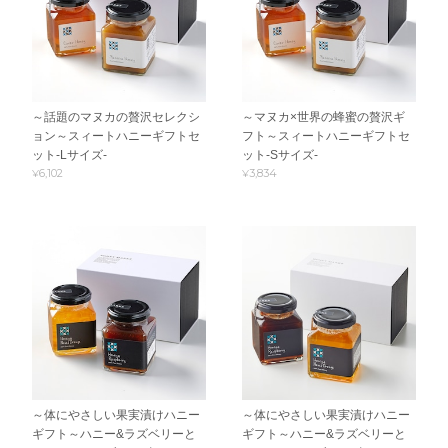
～話題のマヌカの贅沢セレクシ
～マヌカ×世界の蜂蜜の贅沢ギ
ョン～スィートハニーギフトセ
フト～スィートハニーギフトセ
ット-Lサイズ-
ット-Sサイズ-
¥6,102
¥3,834
～体にやさしい果実漬けハニー
～体にやさしい果実漬けハニー
ギフト～ハニー&ラズベリーと
ギフト～ハニー&ラズベリーと