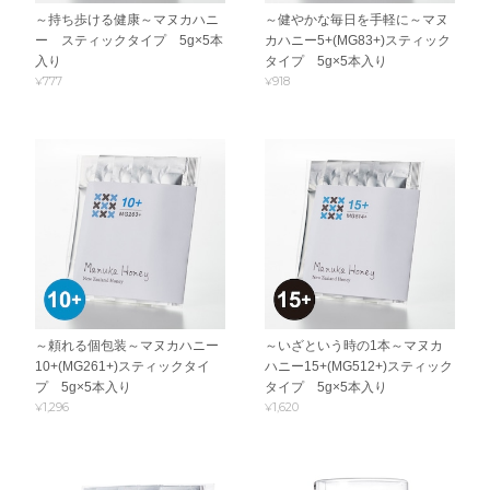
～持ち歩ける健康～マヌカハニ
～健やかな毎日を手軽に～マヌ
ー スティックタイプ 5g×5本
カハニー5+(MG83+)スティック
入り
タイプ 5g×5本入り
¥777
¥918
～頼れる個包装～マヌカハニー
～いざという時の1本～マヌカ
10+(MG261+)スティックタイ
ハニー15+(MG512+)スティック
プ 5g×5本入り
タイプ 5g×5本入り
¥1,296
¥1,620