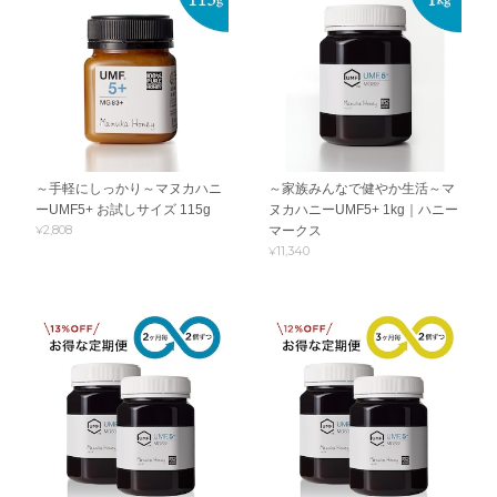
～手軽にしっかり～マヌカハニ
～家族みんなで健やか生活～マ
ーUMF5+ お試しサイズ 115g
ヌカハニーUMF5+ 1kg｜ハニー
¥2,808
マークス
¥11,340