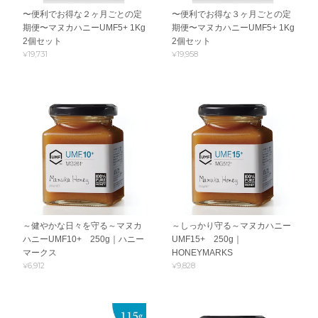
〜便利でお得な２ヶ月ごとの定
〜便利でお得な３ヶ月ごとの定
期便〜マヌカハニーUMF5+ 1Kg
期便〜マヌカハニーUMF5+ 1Kg
2個セット
2個セット
¥19,731
¥19,958
～健やかな日々を守る～マヌカ
～しっかり守る～マヌカハニー
ハニーUMF10+ 250g｜ハニー
UMF15+ 250g｜
マークス
HONEYMARKS
¥6,912
¥9,828