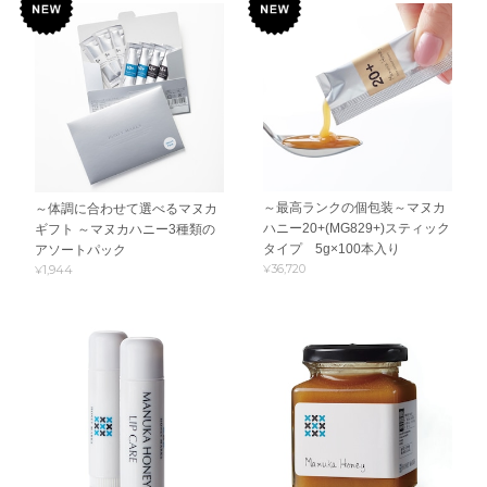
～最高ランクの個包装～マヌカ
～体調に合わせて選べるマヌカ
ハニー20+(MG829+)スティック
ギフト ～マヌカハニー3種類の
タイプ 5g×100本入り
アソートパック
¥36,720
¥1,944