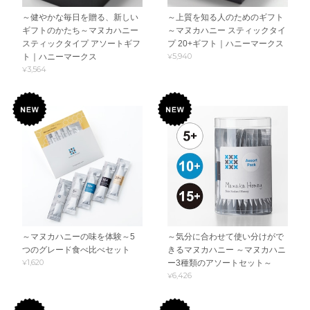
～健やかな毎日を贈る、新しい
～上質を知る人のためのギフト
ギフトのかたち～マヌカハニー
～マヌカハニー スティックタイ
スティックタイプ アソートギフ
プ 20+ギフト｜ハニーマークス
¥5,940
ト｜ハニーマークス
¥3,564
～マヌカハニーの味を体験～5
～気分に合わせて使い分けがで
つのグレード食べ比べセット
きるマヌカハニー ～マヌカハニ
¥1,620
ー3種類のアソートセット～
¥6,426