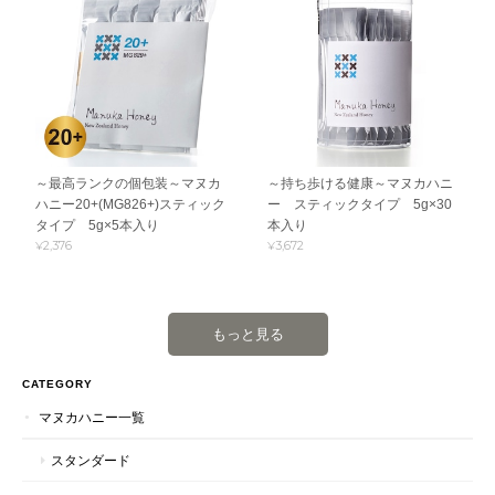
～最高ランクの個包装～マヌカ
～持ち歩ける健康～マヌカハニ
ハニー20+(MG826+)スティック
ー スティックタイプ 5g×30
タイプ 5g×5本入り
本入り
¥2,376
¥3,672
もっと見る
CATEGORY
マヌカハニー一覧
スタンダード