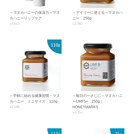
～マヌカハニーの保湿力～マヌ
～デイリーに使える～マヌカハ
カハニーリップケア
ニー 250g
¥1,540
¥3,780
～手軽に始める健康習慣～マヌ
～毎日の一さじに～マヌカハニ
カハニー ミニサイズ 110g
ーUMF5+ 250g｜
¥2,268
HONEYMARKS
¥4,104