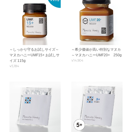
～しっかり守るお試しサイズ～
～希少価値が高い特別なマヌカ
マヌカハニーUMF15+ お試しサ
～マヌカハニーUMF20+ 250g
¥14,904
イズ 115g
¥5,184