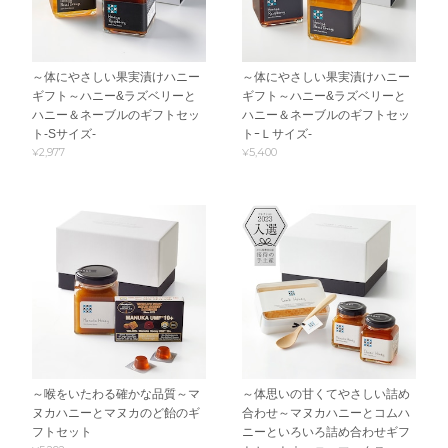
～体にやさしい果実漬けハニー
～体にやさしい果実漬けハニー
ギフト～ハニー&ラズベリーと
ギフト～ハニー&ラズベリーと
ハニー＆ネーブルのギフトセッ
ハニー＆ネーブルのギフトセッ
ト-Sサイズ-
トｰＬサイズ-
¥2,977
¥5,400
～喉をいたわる確かな品質～マ
～体思いの甘くてやさしい詰め
ヌカハニーとマヌカのど飴のギ
合わせ～マヌカハニーとコムハ
フトセット
ニーといろいろ詰め合わせギフ