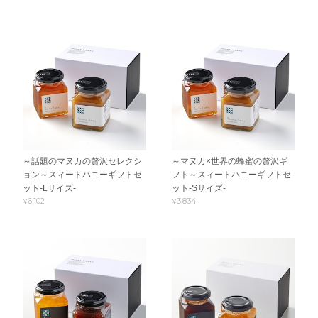
～話題のマヌカの贅沢セレクシ
～マヌカ×世界の蜂蜜の贅沢ギ
ョン～スィートハニーギフトセ
フト～スィートハニーギフトセ
ット-Lサイズ-
ット-Sサイズ-
¥6,102
¥3,834