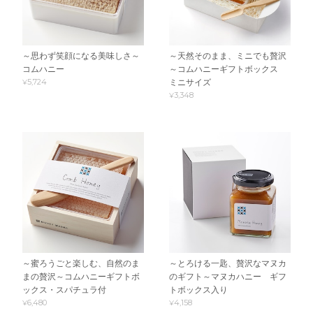
～思わず笑顔になる美味しさ～
～天然そのまま、ミニでも贅沢
コムハニー
～コムハニーギフトボックス
¥5,724
ミニサイズ
¥3,348
～蜜ろうごと楽しむ、自然のま
～とろける一匙、贅沢なマヌカ
まの贅沢～コムハニーギフトボ
のギフト～マヌカハニー ギフ
ックス・スパチュラ付
トボックス入り
¥6,480
¥4,158