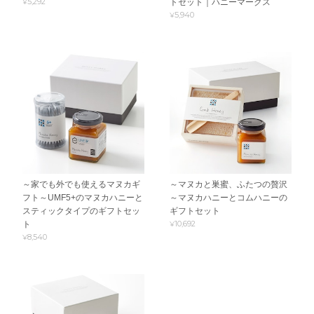
¥5,292
トセット｜ハニーマークス
¥5,940
～家でも外でも使えるマヌカギ
～マヌカと巣蜜、ふたつの贅沢
フト～UMF5+のマヌカハニーと
～マヌカハニーとコムハニーの
スティックタイプのギフトセッ
ギフトセット
¥10,692
ト
¥8,540