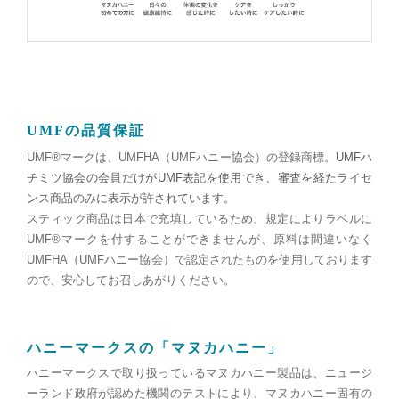
UMFの品質保証
UMF®
マークは、
UMFHA
（
UMF
ハニー協会）の登録商標。
UMF
ハ
チミツ協会の会員だけが
UMF
表記を使用でき、審査を経たライセ
ンス商品のみに表示が許されています。
スティック商品は日本で充填しているため、規定によりラベルに
UMF®
マークを付することができませんが、原料は間違いなく
UMFHA
（
UMF
ハニー協会）で認定されたものを使用しております
ので、安心してお召しあがりください。
ハニーマークスの「マヌカハニー」
ハニーマークスで取り扱っているマヌカハニー製品は、ニュージ
ーランド政府が認めた機関のテストにより、マヌカハニー固有の