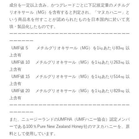
成分を一定以上含み、かつグレードごとに下記規定量のメチルグ
リオキサール（
MG
）を含有すると判定され、「マヌカハニー」と
いう商品名を付すことが認められたものを日本国内に於いて充
填・製品化したものです。
ーーーーーーーーーーーーーーーーーーーーーーーーーーーーー
ーーーーーー
UMF
値
5
メチルグリオキサール（
MG
）を
1
㎏あたり
83
㎎ 以
上含有
UMF
値
10
メチルグリオキサール（
MG
）を
1
㎏あたり
263
㎎ 以
上含有
UMF
値
15
メチルグリオキサール（
MG
）を
1
㎏あたり
514
㎎ 以
上含有
UMF
値
20
メチルグリオキサール（
MG
）を
1
㎏あたり
829
㎎ 以
上含有
ーーーーーーーーーーーーーーーーーーーーーーーーーーーーー
ーーーーーー
また、ニュージーランドの
UMFHA
（
UMF
ハニー協会）認定メンバ
ーである
100
％
Pure New Zealand Honey
社のマヌカハニーを、原
料として使用しています。