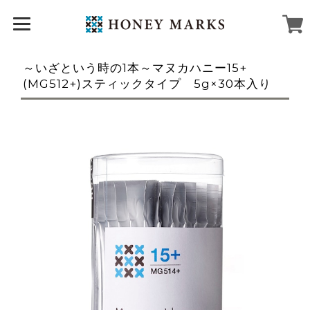
～いざという時の1本～マヌカハニー15+
(MG512+)スティックタイプ 5g×30本入り