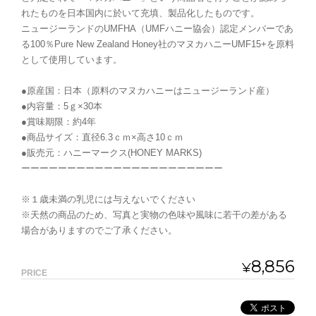
れたものを日本国内に於いて充填、製品化したものです。
ニュージーランドのUMFHA（UMFハニー協会）認定メンバーであ
る100％Pure New Zealand Honey社のマヌカハニーUMF15+を原料
として使用しています。
●原産国：日本（原料のマヌカハニーはニュージーランド産）
●内容量：5ｇ×30本
●賞味期限：約4年
●商品サイズ：直径6.3ｃｍ×高さ10ｃｍ
●販売元：ハニーマークス(HONEY MARKS)
ーーーーーーーーーーーーーーーーーーーーーー
※１歳未満の乳児には与えないでください
※天然の商品のため、写真と実物の色味や風味に若干の差がある
場合がありますのでご了承ください。
8,856
¥
PRICE