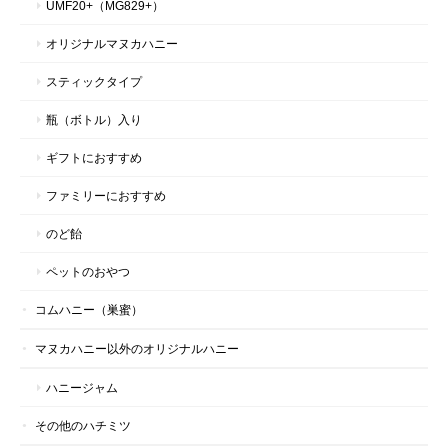
UMF20+（MG829+）
この度は、このような嬉しいメッセージをいただき、
オリジナルマヌカハニー
心より有難く存じます。 これからも、皆様に喜んで
いただける商品づくりに邁進してまいりますので、
スティックタイプ
今後ともどうぞよろしくお願いいたします。 ハニー
マークススタッフ一同
瓶（ボトル）入り
ギフトにおすすめ
ファミリーにおすすめ
～持ってて安心のお得サイズ～マヌカハニーUMF10+ 500g
2026/07/08
のど飴
ペットのおやつ
欠品でも入荷予定を知らせてくれたり、発送の素早い対応に、い
つも感動と安心をいただいてます。 商品も安心して食してます！
コムハニー（巣蜜）
マヌカハニー以外のオリジナルハニー
この度は、このような嬉しいメッセージをいただき、
心より有難く存じます。 これからも、皆様に喜んで
ハニージャム
いただける商品づくりに邁進してまいりますので、
今後ともどうぞよろしくお願いいたします。 ハニー
その他のハチミツ
マークススタッフ一同