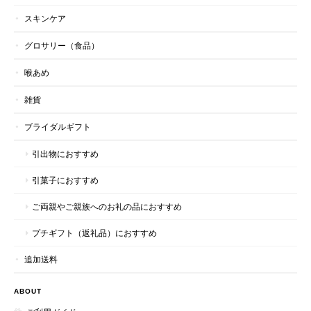
ず、飛脚便で送ってくださいました。 おかげさまでコンサートに
スキンケア
間に合い、とても喜んでいただけました。 土日はオンラインショ
ップがお休みなのを後で知ったのですが、お忙しいところ対応し
グロサリー（食品）
ていただき本当にありがとうございました。 今後また機会があり
ましたら利用させていただきたいと思います。
喉あめ
雑貨
この度は、このような嬉しいメッセージをいただき、
心より有難く存じます。 これからも、皆様に喜んで
ブライダルギフト
いただける商品づくりに邁進してまいりますので、
今後ともどうぞよろしくお願いいたします。 ハニー
引出物におすすめ
マークススタッフ一同
引菓子におすすめ
ご両親やご親族へのお礼の品におすすめ
～最高ランクの個包装～マヌカハニー20+(MG826+)スティックタイプ 5g×50本入り
プチギフト（返礼品）におすすめ
2026/06/17
追加送料
毎日舐めて健康維持してます
ABOUT