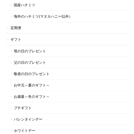
国産ハチミツ
海外のハチミツ(マヌカハニー以外）
マヌカハニー スティックタイプ 20+ギフト｜ハニーマークス
定期便
2026/06/22
ギフト
母の日のプレゼント
マヌカハニー スティックタイプ アソートギフト｜ハニーマークス
父の日のプレゼント
2026/06/22
敬老の日のプレゼント
お中元～夏のギフト～
～健やかな毎日を贈る、新しいギフトのかたち～マヌカハニー スティックタイプ アソートギフト｜ハニーマークス
お歳暮～冬のギフト～
2026/06/18
プチギフト
初めて利用させていただきました シンプルでスタイリッシュなパ
バレンタインデー
ッケージと持ち運べる3種類の蜂蜜が入っていたのが購入の決め手
です。 マヌカハニーを愛用するボーカリストさんへのギフトとし
ホワイトデー
てコンサートに間に合うようにと無理なお願いをしたにも関わら