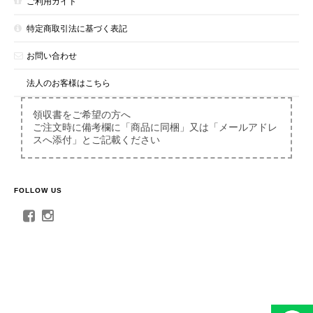
ご利用ガイド
この度は、このような嬉しいメッセージをいただき、
心より有難く存じます。 これからも、皆様に喜んで
特定商取引法に基づく表記
いただける商品づくりに邁進してまいりますので、
お問い合わせ
今後ともどうぞよろしくお願いいたします。 ハニー
マークススタッフ一同
法人のお客様はこちら
領収書をご希望の方へ
ご注文時に備考欄に「商品に同梱」又は「メールアドレ
～マヌカハニーの保湿力～マヌカハニーリップケア
スへ添付」とご記載ください
2026/06/15
FOLLOW US
～上質を知る人のためのギフト～マヌカハニー スティックタイプ 20+ギフト｜ハニーマークス
2026/06/15
～健やかな毎日を贈る、新しいギフトのかたち～マヌカハニー スティックタイプ アソートギフト｜ハニーマークス
2026/06/15