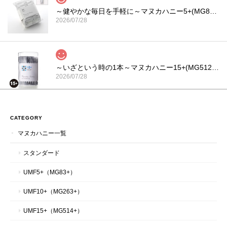
～健やかな毎日を手軽に～マヌカハニー5+(MG83+)スティックタイプ 5g×100本入り
2026/07/28
～いざという時の1本～マヌカハニー15+(MG512+)スティックタイプ 5g×30本入り
2026/07/28
スティックタイプも種類が豊富で選べるのが有難いです。商品の
梱包も丁寧にされていました。またリピートしたいと思っていま
CATEGORY
す！
マヌカハニー一覧
スタンダード
～体思いの甘くてやさしい詰め合わせ～マヌカハニーとコムハニーといろいろ詰め合わせギフトセット｜ハニーマークス
UMF5+（MG83+）
2026/07/27
UMF10+（MG263+）
皆さんに気に入っていただいている商品です。 迅速にご対応いた
UMF15+（MG514+）
だき、誠にありがとうございました。