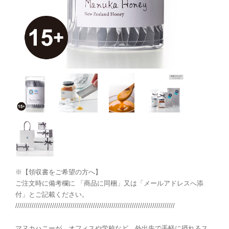
※【領収書をご希望の方へ】
ご注文時に備考欄に 「商品に同梱」又は「メールアドレスへ添
付」とご記載ください。
//////////////////////////////////////////////////////////////////////////////
マヌカハニーが、オフィスや学校など、外出先で手軽に摂れるス