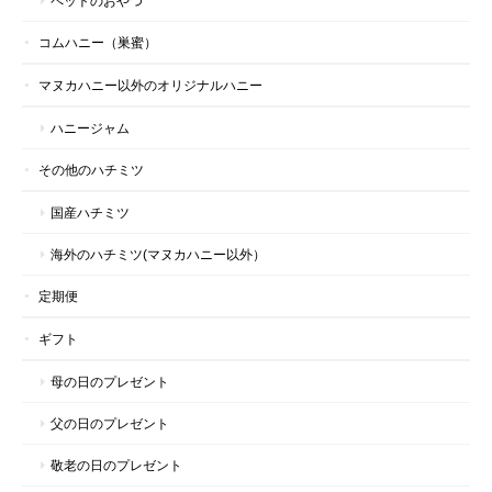
ペットのおやつ
欠品でも入荷予定を知らせてくれたり、発送の素早い対応に、い
つも感動と安心をいただいてます。 商品も安心して食してます！
コムハニー（巣蜜）
マヌカハニー以外のオリジナルハニー
この度は、このような嬉しいメッセージをいただき、
心より有難く存じます。 これからも、皆様に喜んで
ハニージャム
いただける商品づくりに邁進してまいりますので、
今後ともどうぞよろしくお願いいたします。 ハニー
その他のハチミツ
マークススタッフ一同
国産ハチミツ
海外のハチミツ(マヌカハニー以外）
マヌカハニー スティックタイプ 20+ギフト｜ハニーマークス
定期便
2026/06/22
ギフト
母の日のプレゼント
マヌカハニー スティックタイプ アソートギフト｜ハニーマークス
父の日のプレゼント
2026/06/22
敬老の日のプレゼント