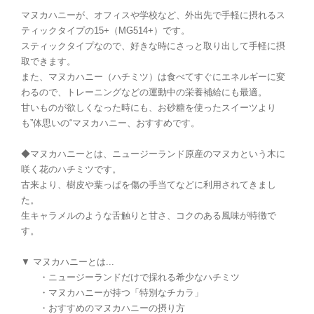
マヌカハニーが、オフィスや学校など、外出先で手軽に摂れるス
ティックタイプの15+（MG514+）です。
スティックタイプなので、好きな時にさっと取り出して手軽に摂
取できます。
また、マヌカハニー（ハチミツ）は食べてすぐにエネルギーに変
わるので、トレーニングなどの運動中の栄養補給にも最適。
甘いものが欲しくなった時にも、お砂糖を使ったスイーツより
も”体思いの“マヌカハニー、おすすめです。
◆マヌカハニーとは、ニュージーランド原産のマヌカという木に
咲く花のハチミツです。
古来より、樹皮や葉っぱを傷の手当てなどに利用されてきまし
た。
生キャラメルのような舌触りと甘さ、コクのある風味が特徴で
す。
▼ マヌカハニーとは...
・ニュージーランドだけで採れる希少なハチミツ
・マヌカハニーが持つ「特別なチカラ」
・おすすめのマヌカハニーの摂り方