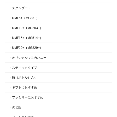
スタンダード
～体思いの甘くてやさしい詰め合わせ～マヌカハニーとコムハニーといろいろ詰め合わせギフトセット｜ハニーマークス
UMF5+（MG83+）
2026/07/27
UMF10+（MG263+）
皆さんに気に入っていただいている商品です。 迅速にご対応いた
UMF15+（MG514+）
だき、誠にありがとうございました。
UMF20+（MG829+）
この度は、このような嬉しいメッセージをいただき、
オリジナルマヌカハニー
心より有難く存じます。 これからも、皆様に喜んで
いただける商品づくりに邁進してまいりますので、
スティックタイプ
今後ともどうぞよろしくお願いいたします。 ハニー
マークススタッフ一同
瓶（ボトル）入り
ギフトにおすすめ
ファミリーにおすすめ
～持ってて安心のお得サイズ～マヌカハニーUMF10+ 500g
2026/07/08
のど飴