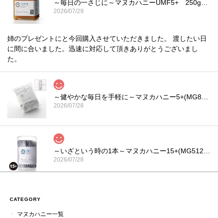
～毎日の一さじに～マヌカハニーUMF5+ 250g｜HONEYMARKS
2026/07/29
姉のプレゼントにと今回購入させていただきました。 渡したい日
に間に合いました。迅速に対応して頂きありがとうございまし
た。
～健やかな毎日を手軽に～マヌカハニー5+(MG83+)スティックタイプ 5g×100本入り
2026/07/28
～いざという時の1本～マヌカハニー15+(MG512+)スティックタイプ 5g×30本入り
2026/07/28
スティックタイプも種類が豊富で選べるのが有難いです。商品の
梱包も丁寧にされていました。またリピートしたいと思っていま
CATEGORY
す！
マヌカハニー一覧