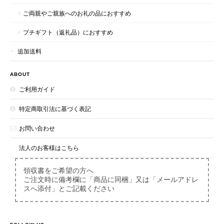
ご両親やご親族へのお礼の品におすすめ
～最高ランクの個包装～マヌカハニー20+(MG826+)スティックタイプ 5g×50本入り
プチギフト（返礼品）におすすめ
2026/06/17
追加送料
毎日舐めて健康維持してます
ABOUT
ご利用ガイド
この度は、このような嬉しいメッセージをいただき、
心より有難く存じます。 これからも、皆様に喜んで
特定商取引法に基づく表記
いただける商品づくりに邁進してまいりますので、
お問い合わせ
今後ともどうぞよろしくお願いいたします。 ハニー
マークススタッフ一同
法人のお客様はこちら
領収書をご希望の方へ
ご注文時に備考欄に「商品に同梱」又は「メールアドレ
～マヌカハニーの保湿力～マヌカハニーリップケア
スへ添付」とご記載ください
2026/06/15