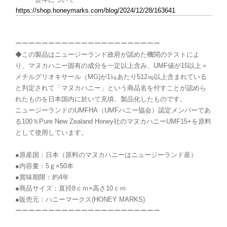
https://shop.honeymarks.com/blog/2024/12/28/163641
ーーーーーーーーーーーーーーーーーーーーーー
◆この製品はニュージーランド政府が認めた機関のテストによ
り、マヌカハニー固有の成分を一定以上含み、UMF値が15以上＝
メチルグリオキサール（MG)が1㎏あたり512㎎以上含まれている
と判定されて「マヌカハニー」という商品名を付すことが認めら
れたものを日本国内に於いて充填、製品化したものです。
ニュージーランドのUMFHA（UMFハニー協会）認定メンバーであ
る100％Pure New Zealand Honey社のマヌカハニーUMF15+を原料
として使用しています。
●原産国：日本（原料のマヌカハニーはニュージーランド産）
●内容量：5ｇ×50本
●賞味期限：約4年
●商品サイズ：直径8ｃｍ×高さ10ｃｍ
●販売元：ハニーマークス(HONEY MARKS)
ーーーーーーーーーーーーーーーーーーーーーー