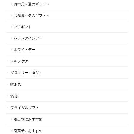
お中元～夏のギフト～
～健やかな毎日を贈る、新しいギフトのかたち～マヌカハニー スティックタイプ アソートギフト｜ハニーマークス
お歳暮～冬のギフト～
2026/06/18
プチギフト
初めて利用させていただきました シンプルでスタイリッシュなパ
バレンタインデー
ッケージと持ち運べる3種類の蜂蜜が入っていたのが購入の決め手
です。 マヌカハニーを愛用するボーカリストさんへのギフトとし
ホワイトデー
てコンサートに間に合うようにと無理なお願いをしたにも関わら
ず、飛脚便で送ってくださいました。 おかげさまでコンサートに
スキンケア
間に合い、とても喜んでいただけました。 土日はオンラインショ
ップがお休みなのを後で知ったのですが、お忙しいところ対応し
グロサリー（食品）
ていただき本当にありがとうございました。 今後また機会があり
ましたら利用させていただきたいと思います。
喉あめ
雑貨
この度は、このような嬉しいメッセージをいただき、
心より有難く存じます。 これからも、皆様に喜んで
ブライダルギフト
いただける商品づくりに邁進してまいりますので、
今後ともどうぞよろしくお願いいたします。 ハニー
引出物におすすめ
マークススタッフ一同
引菓子におすすめ