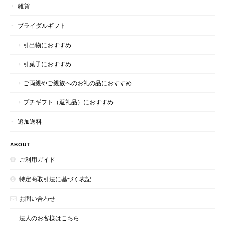
雑貨
この度は、このような嬉しいメッセージをいただき、
心より有難く存じます。 これからも、皆様に喜んで
ブライダルギフト
いただける商品づくりに邁進してまいりますので、
今後ともどうぞよろしくお願いいたします。 ハニー
引出物におすすめ
マークススタッフ一同
引菓子におすすめ
ご両親やご親族へのお礼の品におすすめ
～最高ランクの個包装～マヌカハニー20+(MG826+)スティックタイプ 5g×50本入り
プチギフト（返礼品）におすすめ
2026/06/17
追加送料
毎日舐めて健康維持してます
ABOUT
ご利用ガイド
この度は、このような嬉しいメッセージをいただき、
心より有難く存じます。 これからも、皆様に喜んで
特定商取引法に基づく表記
いただける商品づくりに邁進してまいりますので、
お問い合わせ
今後ともどうぞよろしくお願いいたします。 ハニー
マークススタッフ一同
法人のお客様はこちら