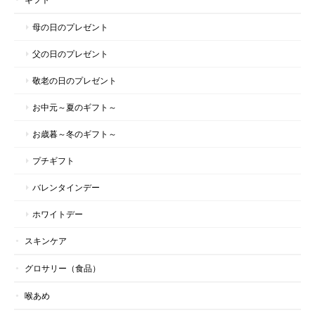
母の日のプレゼント
マヌカハニー スティックタイプ アソートギフト｜ハニーマークス
父の日のプレゼント
2026/06/22
敬老の日のプレゼント
お中元～夏のギフト～
～健やかな毎日を贈る、新しいギフトのかたち～マヌカハニー スティックタイプ アソートギフト｜ハニーマークス
お歳暮～冬のギフト～
2026/06/18
プチギフト
初めて利用させていただきました シンプルでスタイリッシュなパ
バレンタインデー
ッケージと持ち運べる3種類の蜂蜜が入っていたのが購入の決め手
です。 マヌカハニーを愛用するボーカリストさんへのギフトとし
ホワイトデー
てコンサートに間に合うようにと無理なお願いをしたにも関わら
ず、飛脚便で送ってくださいました。 おかげさまでコンサートに
スキンケア
間に合い、とても喜んでいただけました。 土日はオンラインショ
ップがお休みなのを後で知ったのですが、お忙しいところ対応し
グロサリー（食品）
ていただき本当にありがとうございました。 今後また機会があり
ましたら利用させていただきたいと思います。
喉あめ