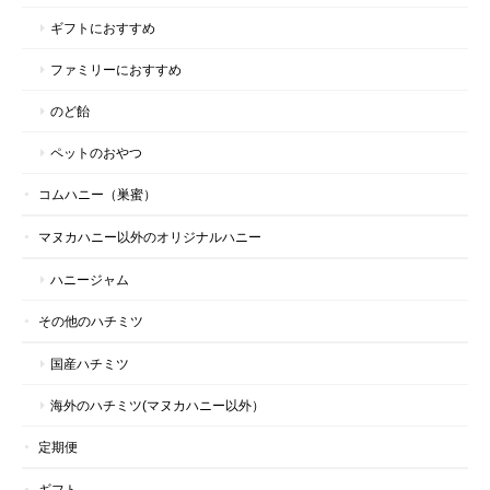
ギフトにおすすめ
ファミリーにおすすめ
～持ってて安心のお得サイズ～マヌカハニーUMF10+ 500g
2026/07/08
のど飴
ペットのおやつ
欠品でも入荷予定を知らせてくれたり、発送の素早い対応に、い
つも感動と安心をいただいてます。 商品も安心して食してます！
コムハニー（巣蜜）
マヌカハニー以外のオリジナルハニー
この度は、このような嬉しいメッセージをいただき、
心より有難く存じます。 これからも、皆様に喜んで
ハニージャム
いただける商品づくりに邁進してまいりますので、
今後ともどうぞよろしくお願いいたします。 ハニー
その他のハチミツ
マークススタッフ一同
国産ハチミツ
海外のハチミツ(マヌカハニー以外）
マヌカハニー スティックタイプ 20+ギフト｜ハニーマークス
定期便
2026/06/22
ギフト