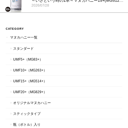
～いざという時の1本～マヌカハニー15+(MG512+)スティックタイプ 5g×30本入り
2026/07/28
スティックタイプも種類が豊富で選べるのが有難いです。商品の
梱包も丁寧にされていました。またリピートしたいと思っていま
CATEGORY
す！
マヌカハニー一覧
スタンダード
～体思いの甘くてやさしい詰め合わせ～マヌカハニーとコムハニーといろいろ詰め合わせギフトセット｜ハニーマークス
UMF5+（MG83+）
2026/07/27
UMF10+（MG263+）
皆さんに気に入っていただいている商品です。 迅速にご対応いた
UMF15+（MG514+）
だき、誠にありがとうございました。
UMF20+（MG829+）
この度は、このような嬉しいメッセージをいただき、
オリジナルマヌカハニー
心より有難く存じます。 これからも、皆様に喜んで
いただける商品づくりに邁進してまいりますので、
スティックタイプ
今後ともどうぞよろしくお願いいたします。 ハニー
マークススタッフ一同
瓶（ボトル）入り