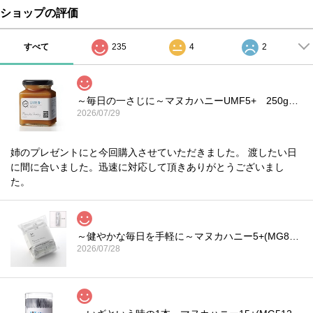
ショップの評価
すべて
235
4
2
～毎日の一さじに～マヌカハニーUMF5+ 250g｜HONEYMARKS
2026/07/29
姉のプレゼントにと今回購入させていただきました。 渡したい日
に間に合いました。迅速に対応して頂きありがとうございまし
た。
～健やかな毎日を手軽に～マヌカハニー5+(MG83+)スティックタイプ 5g×100本入り
2026/07/28