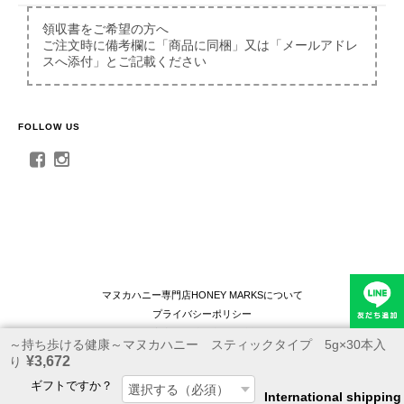
領収書をご希望の方へ
ご注文時に備考欄に「商品に同梱」又は「メールアドレ
～マヌカハニーの保湿力～マヌカハニーリップケア
スへ添付」とご記載ください
2026/06/15
FOLLOW US
～上質を知る人のためのギフト～マヌカハニー スティックタイプ 20+ギフト｜ハニーマークス
2026/06/15
～健やかな毎日を贈る、新しいギフトのかたち～マヌカハニー スティックタイプ アソートギフト｜ハニーマークス
2026/06/15
マヌカハニー専門店HONEY MARKSについて
プライバシーポリシー
特定商取引法に基づく表記
～持ち歩ける健康～マヌカハニー スティックタイプ 5g×30本入
Copyright c マヌカハニー専門店HONEY MARKS. All Rights Reserved.
～健やかな毎日を贈る、新しいギフトのかたち～マヌカハニー スティックタイプ アソートギフト｜ハニーマークス
¥3,672
り
2026/06/09
ギフトですか？
International shipping